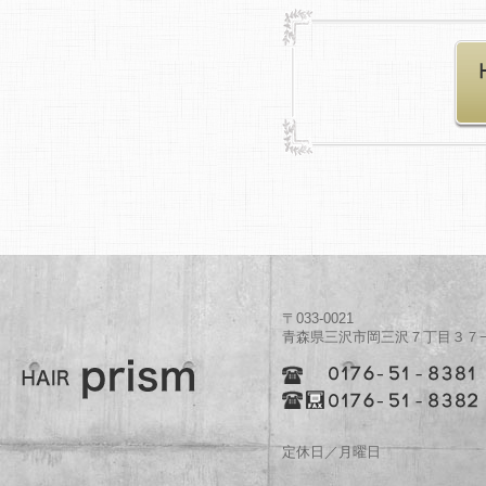
〒033-0021
青森県三沢市岡三沢７丁目３７
美容室プリズム
定休日／月曜日