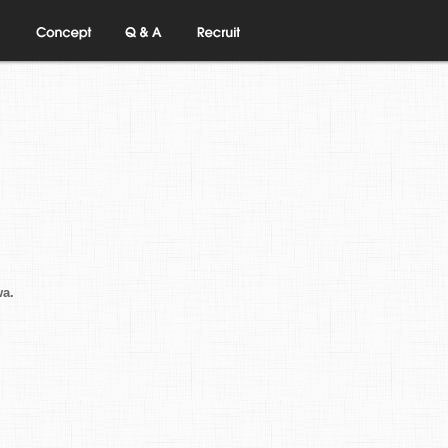
フの
コンセプト
Q and A
リクルート
a.