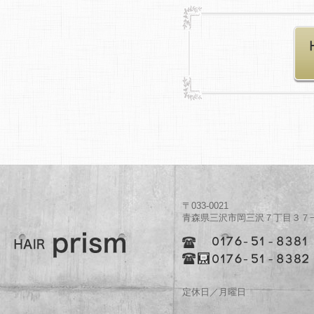
〒033-0021
青森県三沢市岡三沢７丁目３７
美容室プリズム
定休日／月曜日